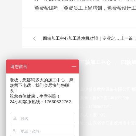
免费帮编程，免费员工上岗培训，免费帮设计
四轴加工中心加工造粒机对辊｜专业定制加工，提升生产效率
上一篇
网站首页
三轴加工中心
四轴
请您留言
老板，您咨询多大的加工中心，麻
烦留下电话，我们会尽快与您联
青岛伊盛泰数控设备有限公司 
系！
祝您身体健康，生意兴隆！
备案号：
鲁ICP备14016825号
24小时客服热线：17660622762
电话：17660622762
联系人：凌小武
地址：山东省青岛市胶州市中云