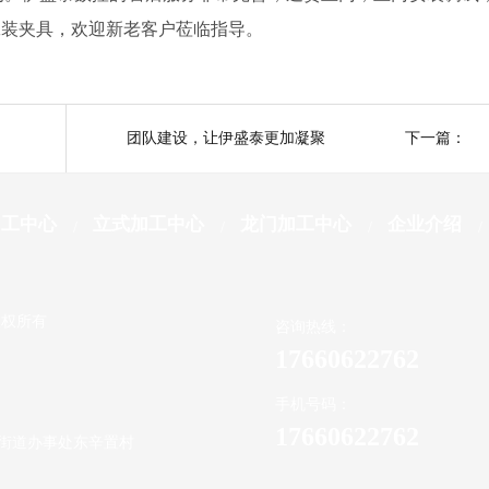
工装夹具，欢迎新老客户莅临指导。
：
团队建设，让伊盛泰更加凝聚
下一篇：
加工中心
立式加工中心
龙门加工中心
企业介绍
版权所有
咨询热线：
17660622762
手机号码：
17660622762
街道办事处东辛置村